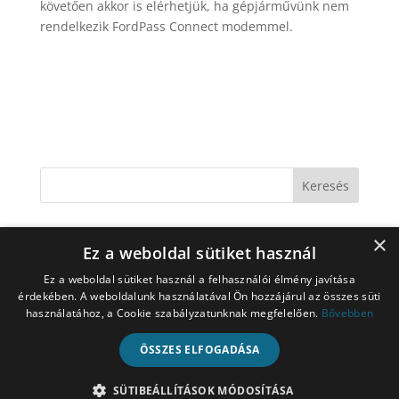
követően akkor is elérhetjük, ha gépjárművünk nem
rendelkezik FordPass Connect modemmel.
Legutóbbi bejegyzések
×
Ez a weboldal sütiket használ
Autólopás elleni védelem modern technológiával
Ez a weboldal sütiket használ a felhasználói élmény javítása
Iránymeghatározás a GPS elterjedése előtt
érdekében. A weboldalunk használatával Ön hozzájárul az összes süti
használatához, a Cookie szabályzatunknak megfelelően.
Bővebben
Mi szükségem lehet Flottakövetésre?
Mi az a Geodézia?
ÖSSZES ELFOGADÁSA
A GPS kezdetei és az első műhold: Navstar 1
SÜTIBEÁLLÍTÁSOK MÓDOSÍTÁSA