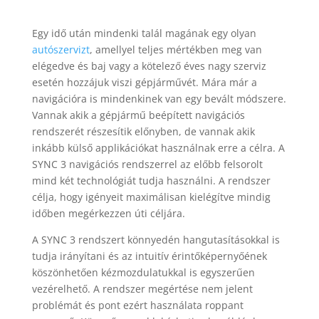
Egy idő után mindenki talál magának egy olyan
autószervizt
, amellyel teljes mértékben meg van
elégedve és baj vagy a kötelező éves nagy szerviz
esetén hozzájuk viszi gépjárművét. Mára már a
navigációra is mindenkinek van egy bevált módszere.
Vannak akik a gépjármű beépített navigációs
rendszerét részesítik előnyben, de vannak akik
inkább külső applikációkat használnak erre a célra. A
SYNC 3 navigációs rendszerrel az előbb felsorolt
mind két technológiát tudja használni. A rendszer
célja, hogy igényeit maximálisan kielégítve mindig
időben megérkezzen úti céljára.
A SYNC 3 rendszert könnyedén hangutasításokkal is
tudja irányítani és az intuitív érintőképernyőének
köszönhetően kézmozdulatukkal is egyszerűen
vezérelhető. A rendszer megértése nem jelent
problémát és pont ezért használata roppant