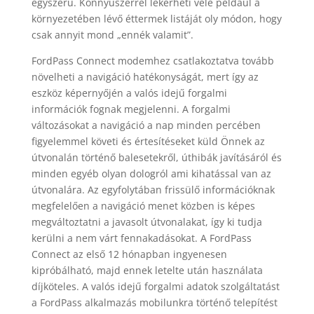
egyszerű. Könnyűszerrel lekérheti vele például a
környezetében lévő éttermek listáját oly módon, hogy
csak annyit mond „ennék valamit”.
FordPass Connect modemhez csatlakoztatva tovább
növelheti a navigáció hatékonyságát, mert így az
eszköz képernyőjén a valós idejű forgalmi
információk fognak megjelenni. A forgalmi
változásokat a navigáció a nap minden percében
figyelemmel követi és értesítéseket küld Önnek az
útvonalán történő balesetekről, úthibák javításáról és
minden egyéb olyan dologról ami kihatással van az
útvonalára. Az egyfolytában frissülő információknak
megfelelően a navigáció menet közben is képes
megváltoztatni a javasolt útvonalakat, így ki tudja
kerülni a nem várt fennakadásokat. A FordPass
Connect az első 12 hónapban ingyenesen
kipróbálható, majd ennek letelte után használata
díjköteles. A valós idejű forgalmi adatok szolgáltatást
a FordPass alkalmazás mobilunkra történő telepítést