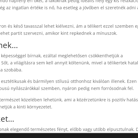
gendő napfény éri őket, a lakóknak pedig ideális hely egy kis relaxáci
g az ingatlan értéke is nő, ha esetleg a jövőben el szeretnék adni 
ron és késő tavasszal lehet kiélvezni, ám a télikert ezzel szemben 
 lehet partit szervezni, amikor kint repkednek a mínuszok.
tnek…
képességgel bírnak, ezáltal meglehetősen csökkenthetjük a
Sőt, a világításra sem kell annyit költenünk, mivel a télikertek hat
 a szobába.
ztétikusak és bármilyen stílusú otthonhoz kiválóan illenek. Ezen
típusú nyílászárókkal szemben, nyáron pedig nem forrósodnak fel.
 természet közelében lehetünk, ami a közérzetünkre is pozitív hatás
etjük a kinti környezetet.
ket…
pnak elegendő természetes fényt, előbb vagy utóbb elpusztulnak. 
a, garantált, hogy bokrosodni kezdenek majd és virágozni fognak. T