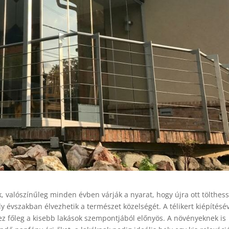
k, valószínűleg minden évben várják a nyarat, hogy újra ott tölthes
ely évszakban élvezhetik a természet közelségét. A télikert kiépítésé
, ez főleg a kisebb lakások szempontjából előnyös. A növényeknek is