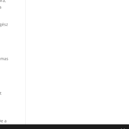
óra,
a
egész
almas
t
De a
ehát