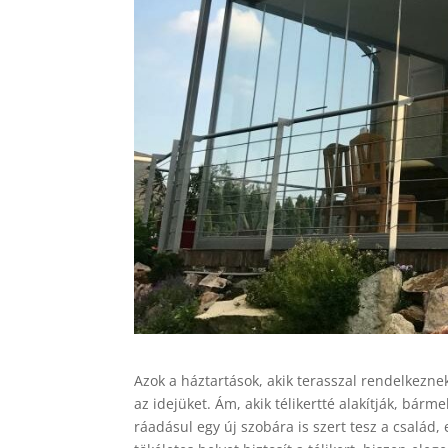
Azok a háztartások, akik terasszal rendelkezne
az idejüket. Ám, akik télikertté alakítják, bárm
ráadásul egy új szobára is szert tesz a család