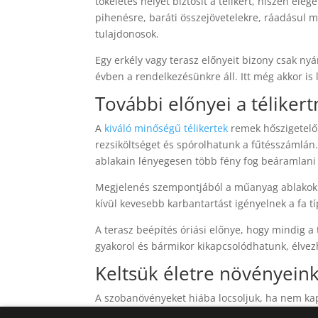
tökéletes helyet biztosít a télikert, hiszen ele
pihenésre, baráti összejövetelekre, ráadásul mé
tulajdonosok.
Egy erkély vagy terasz előnyeit bizony csak nyá
évben a rendelkezésünkre áll. Itt még akkor is
További előnyei a téliker
A
kiváló minőségű télikertek
remek hőszigetelő 
rezsiköltséget és spórolhatunk a fűtésszámlán. 
ablakain lényegesen több fény fog beáramlani
Megjelenés szempontjából a műanyag ablakok es
kívül kevesebb karbantartást igényelnek a fa 
A terasz beépítés óriási előnye, hogy mindig a
gyakorol és bármikor kikapcsolódhatunk, élvezh
Keltsük életre növényein
A szobanövényeket hiába locsoljuk, ha nem ka
télikert fantasztikus otthont nyújthat számukr