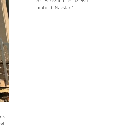
A GPS kezdetei és az első
műhold: Navstar 1
sék
vel